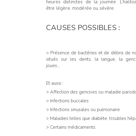
heures
distinctes de la journée. L’halit
être légère, modérée ou sévère.
CAUSES POSSIBLES :
> Présence de bactéries et de débris de no
situés sur les dents, la langue, la genc
joues...
Et aussi :
> Affection des gencives ou maladie parod
> Infections buccales
> Infections sinusales ou pulmonaire
> Maladies telles que diabète, troubles hép
> Certains médicaments.