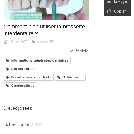
Envoyer
Copier
Comment bien utiliser la brossette
interdentaire ?
13 Nov 2024
Vidéos 3D
Lire l'article
Informations générales dentaires
L'orthodontie
Prendre soin des dents
Orthodontie
Omnipratique
Catégories
Fiches conseils
(150)