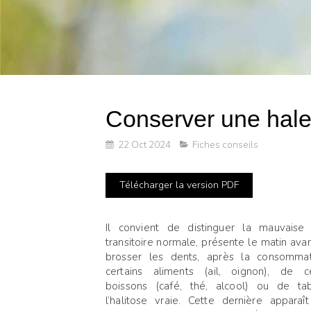
Conserver une hale
22 Oct 2024
Fiches conseils
Télécharger la version PDF
Il convient de distinguer la mauvaise 
transitoire normale, présente le matin ava
brosser les dents, après la consomma
certains aliments (ail, oignon), de ce
boissons (café, thé, alcool) ou de ta
l’halitose vraie. Cette dernière appara