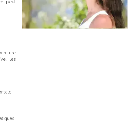
ose peut
urriture
ive, les
ontale
atiques