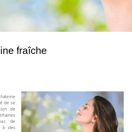
ine fraîche
haleine
nt de se
tion de
rtaines
bac, de
ît à des