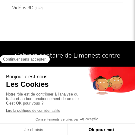
Vidéos 3D
(162)
Cabinet dentaire de Limonest centre
Conditions Générales Utilisation
Mentions légales
Politiques de confidentialité et charte cookie
5 rue Doncaster
69760
LIMONEST
Afficher le téléphone
Création par