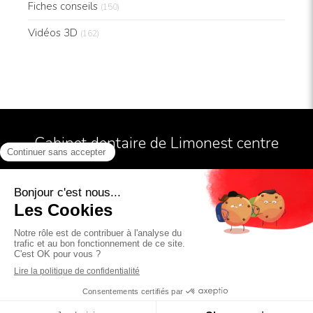
Fiches conseils
(150)
Vidéos 3D
(162)
Cabinet dentaire de Limonest centre
Conditions Générales Utilisation
Mentions légales
Politiques de confidentialité et charte cookie
5 rue Doncaster
69760
LIMONEST
Afficher le téléphone