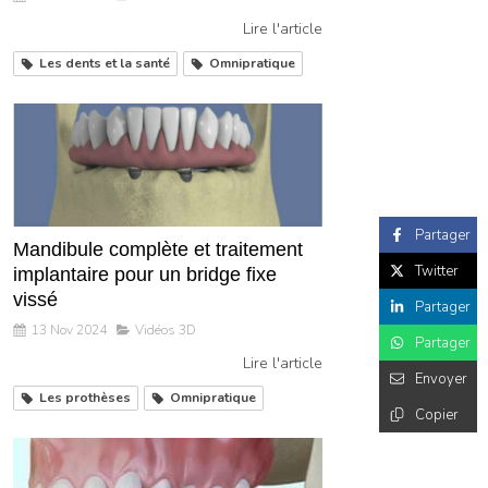
Lire l'article
Les dents et la santé
Omnipratique
Partager
Mandibule complète et traitement
Twitter
implantaire pour un bridge fixe
vissé
Partager
13 Nov 2024
Vidéos 3D
Partager
Lire l'article
Envoyer
Les prothèses
Omnipratique
Copier