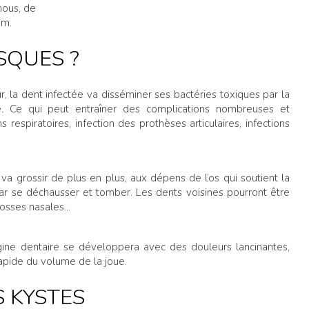
mous, de
 mm.
SQUES ?
r, la dent infectée va disséminer ses bactéries toxiques par la
me. Ce qui peut entraîner des complications nombreuses et
s respiratoires, infection des prothèses articulaires, infections
va grossir de plus en plus, aux dépens de l’os qui soutient la
 par se déchausser et tomber. Les dents voisines pourront être
osses nasales...
igine dentaire se développera avec des douleurs lancinantes,
apide du volume de la joue.
S KYSTES