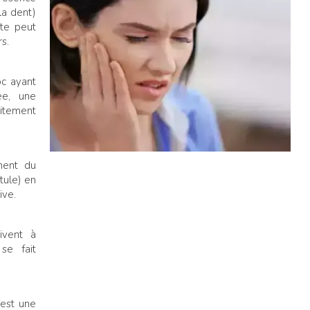
la dent)
te peut
s.
oc ayant
ée, une
itement
ment du
tule) en
ive.
ivent à
 se fait
 est une