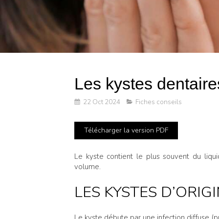
Les kystes dentaire
22 Oct 2024
Fiches conseils
Télécharger la version PDF
Le kyste contient le plus souvent du liqu
volume.
LES KYSTES D’ORIG
Le kyste débute par une infection diffuse (