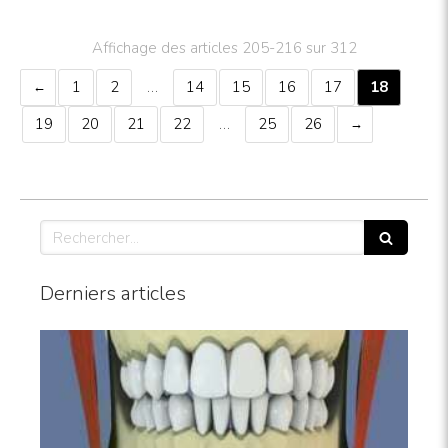
Affichage des articles 205-216 sur 312
1
2
…
14
15
16
17
18
19
20
21
22
…
25
26
Rechercher
Derniers articles