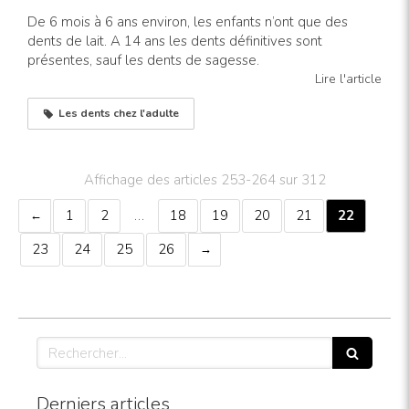
De 6 mois à 6 ans environ, les enfants n’ont que des
dents de lait. A 14 ans les dents définitives sont
présentes, sauf les dents de sagesse.
Lire l'article
Les dents chez l'adulte
Affichage des articles 253-264 sur 312
1
2
…
18
19
20
21
22
23
24
25
26
Rechercher
Derniers articles